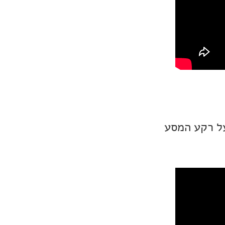
ציה נוסטלגי לכל המשפחה. סיפור על ילד בן 10 בשנת 1969 על רקע המסע