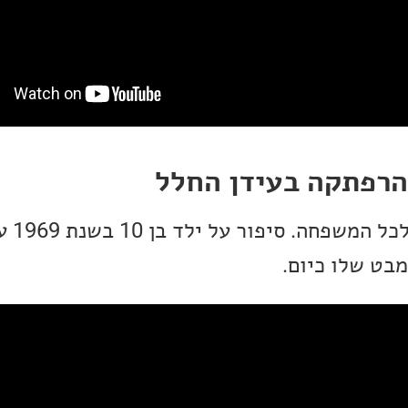
סרט אנימ
בט שלו כיום.