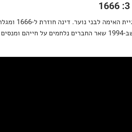
הפרק הנועל את טרילוגיית הא
אודות שרה פיר. בזמן שב-1994 שאר החברים נלחמים על חייהם ו