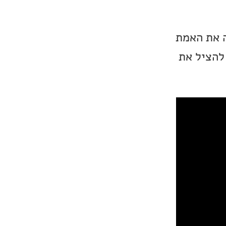
ימה לבני נוער. דינה חוזרת ל-1666 ומגלה את האמת
מנסים להציל את