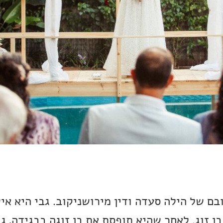
בם של הילה סעדה ודין מירושניקוב. גבי היא אי
 זוג. לאחר שהיא תופסת את בן זוגה בבגידה, ג