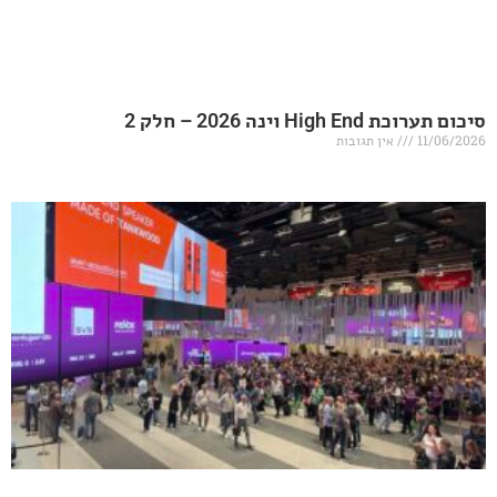
20 – חלק 2
אין תגובות