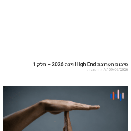
20 – חלק 1
אין תגובות