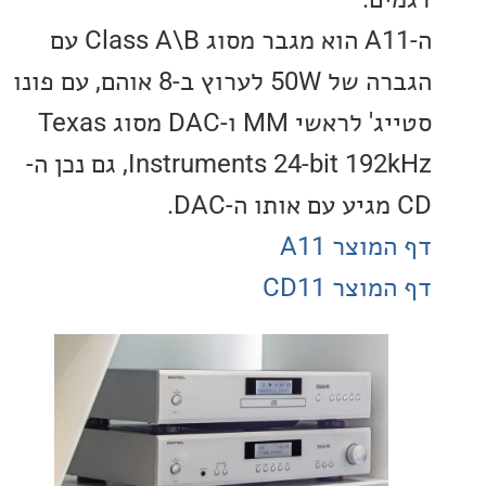
ה-A11 הוא מגבר מסוג Class A\B עם
הגברה של 50W לערוץ ב-8 אוהם, עם פונו
סטייג' לראשי MM ו-DAC מסוג Texas
Instruments 24-bit 192kHz, גם נכן ה-
וצר A11
צר CD11