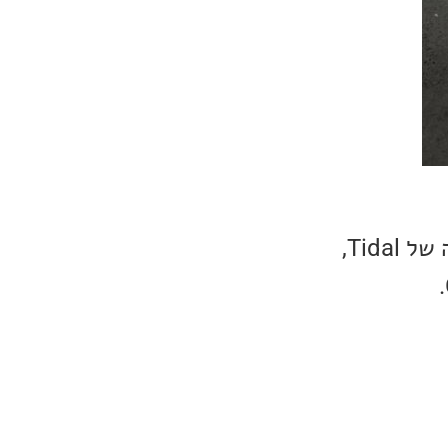
תמיכה ב-Tidal Connect, מאפשרת להזרים שירים ישירות מהאפליקציה של Tidal,