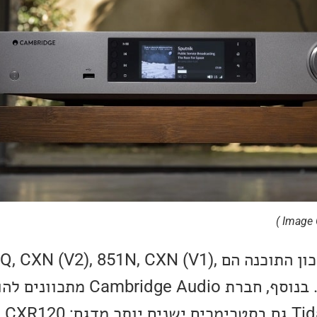
הדגמים שיקבלו את עדכון התוכנה הם N (V2), 851N, CXN (V1
StreamMagic 6 (V2). בנוסף, חברת dio