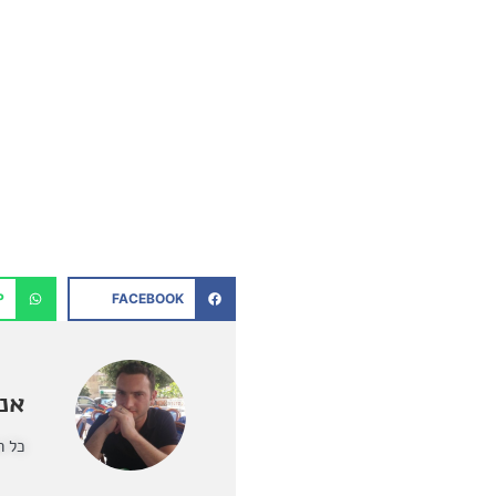
P
FACEBOOK
אנט
כל ה