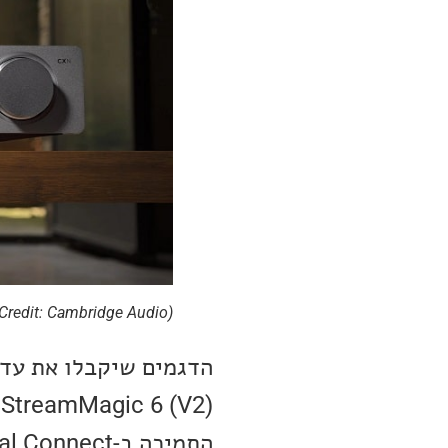
(Image Credit: Cambridge Audio )
התמיכה ב-Tidal Connect גם בסטרימרים ישנים יותר מדגם: CXR120 ו-CXR200.