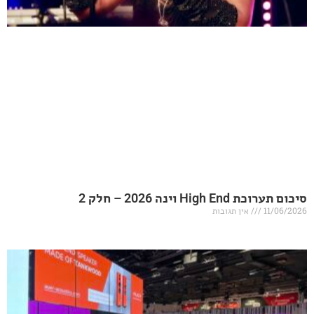
20 – חלק 2
אין תגובות