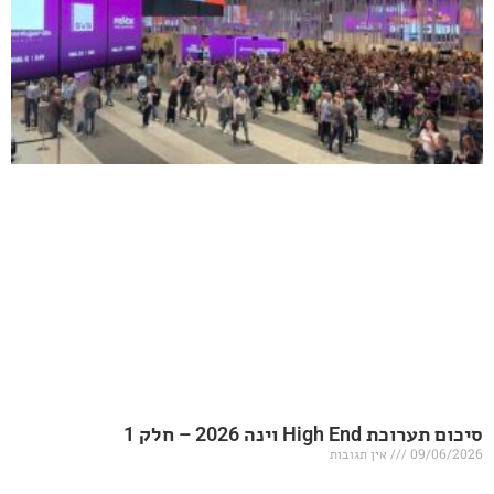
20 – חלק 1
אין תגובות