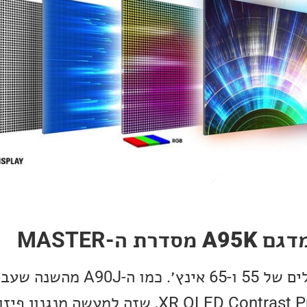
A95K
מסדרת ה-MASTER
כולל את טכנולוגיית XR OLED Contrast Pro, שזה למעשה מנגנ