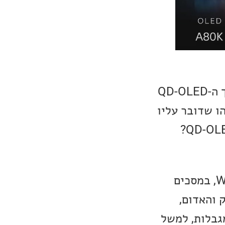
אולי המסך המרתק ביותר בליין של Sony ולבטח החדשני ביותר זהו מסך ה-QD-OLED
Sa. טכנולוגיית ה-QD-OLED היא משהו שדובר עליו
מסכי ה-OLED המוכרים לנו, מתוצרת LG Display הם מסוג WRGB OLED, במסכים
 והאדום,
גבלות, למשל