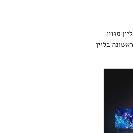
רוכת CES. השנה Sony מציגים ליין מגוון
נג, ולראשונה בליין