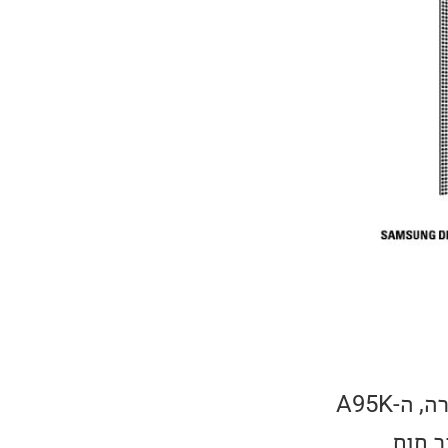
מסך ה-A95K יגיע בגדלים של 55 ו-65 אינץ׳. כמו ה-A90J מהשנה שעברה, ה-A95K
ון פיזור חום