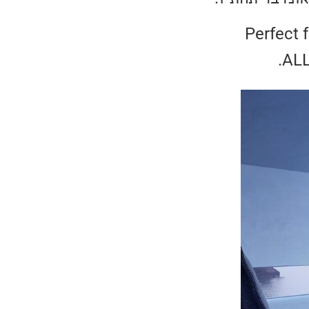
ם תמיכה ביכולות גיימינג מתקדמות ונושא את התו: ״Perfect for