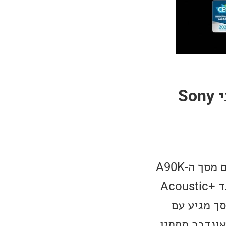
תאור קצר של הדגמים הבכירים הנוספים בליין מסכי Sony
גם סדרת ה-A90 של מסכי OLED ״רגילים״ חוזרת השנה, כמו ה-A95K גם מסך ה-A90K
כולל את טכנולוגיית ה-XR OLED Contrast Pro ואת טכנולוגיית הסאונד +Acoustic
גיע גם בגודל של 42 אינץ׳. המסך מגיע עם
ונדבר תחתיו.