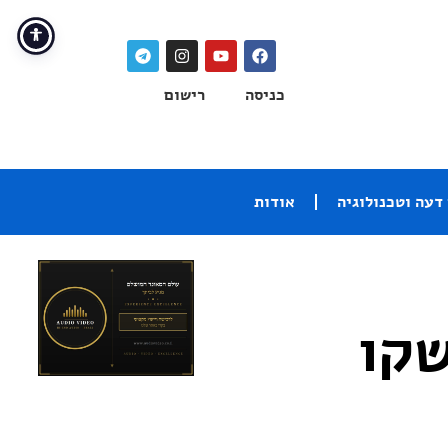
כניסה
רישום
דעה וטכנולוגיה
אודות
נת 2022 הושקו