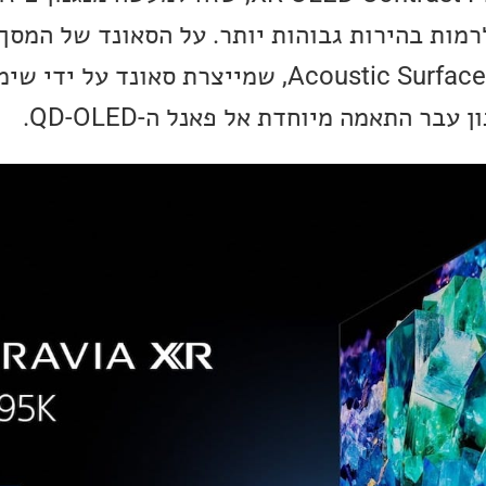
מות בהירות גבוהות יותר. על הסאונד של המסך
טכנולוגיית ה-+Acoustic Surface Audio, שמייצרת סאו
בר התאמה מיוחדת אל פאנל ה-QD-OLED.