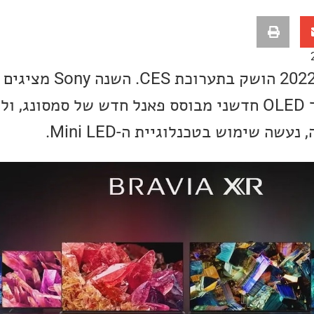
ליין מסכי Sony לשנת 2022 הושק בתע
וחדשני במיוחד עם מסך OLED חדשני מבוסס פאנל חדש של סמסו