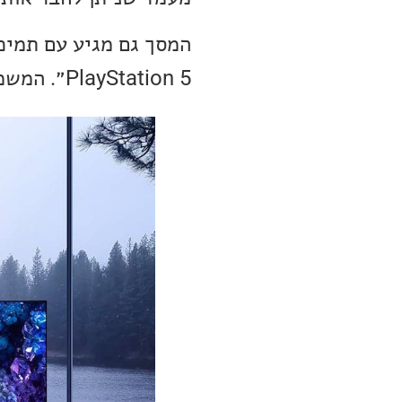
PlayStation 5״. המשמעות של כך היא תמיכה ב-4K\120Hz, VRR ו-ALLM.