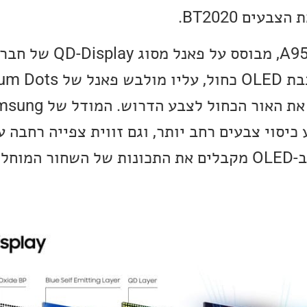
עים BT2020.
הפאנל הזה מורכב משכבת OLED כחול, עלי
כיסוי צבעים רחב יותר, וגם זווית צפייה רחבה עו
כמובן שבגלל השימוש ב-OLED מקבלים את התכונות של השחור 