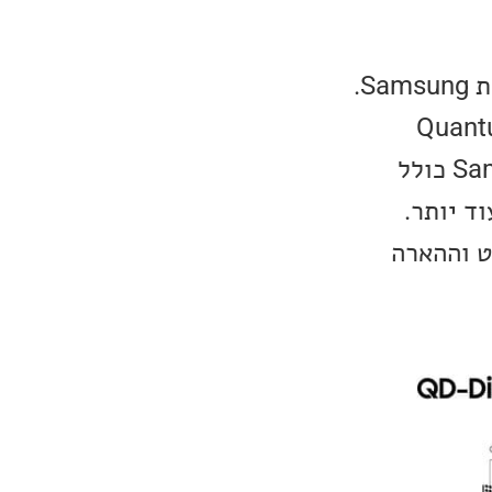
מסך ה-QD-OLED, ה-A95K, מבוסס על פאנל מסוג QD-Display של חברת Samsung.
ו מולבש פאנל של Quantum Dots
מודפסות, אשר הופכות את האור הכחול לצבע הדרוש. המודל של Samsung כולל
ד יותר.
המוחלט וההארה