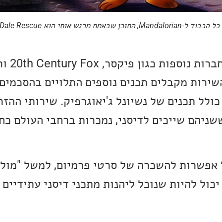
(Image Credit: Disney) עם כל הכבוד ל-Mandalorian, התוכ
עם השנים די
 מהשירות מקבלים תכנים נוספים התלויים בהסכמים
 הספורט, ESPN, ששניהם שייכים לדיסני, נמכרות ברחבי העול
 אפשרות להשכרה של סרטי פרמיום, למשל "מולא
יכול להיות שנוכל ליהנות מתכני דיסני עתידיים 