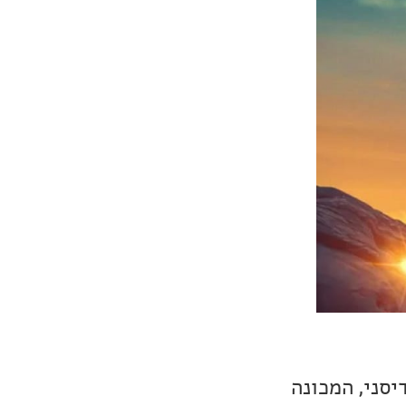
סני, המכונה