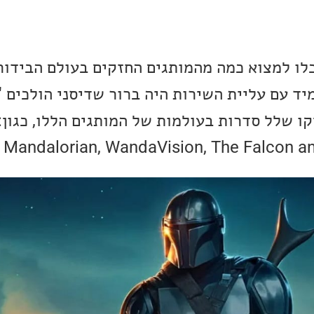
כלו למצוא כמה מהמותגים החזקים בעולם הבידור
Mar ו-Star Wars. מיד עם עליית השירות היה ברור שדיסני הולכ
Mandalorian, WandaVision, The Falcon  ו-Loki.