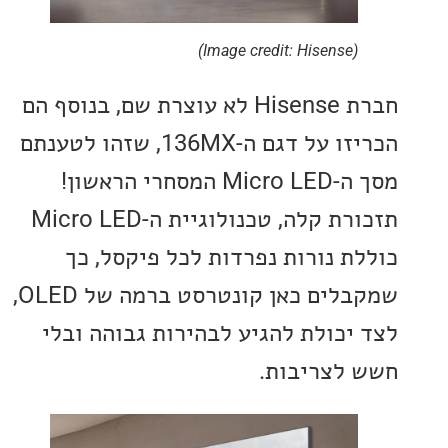
(Image credit: Hisense)
חברת Hisense לא עוצרת שם, בנוסף הם
הכריזו על דגם ה-136MX, שזהו לטענתם
מסך ה-Micro LED המסחרי הראשון!
תזכורת קלה, טכנולוגיית ה-Micro LED
ת נורות נפרדות לכל פיקסל, כך
שמקבלים כאן קונטרסט ברמה של OLED,
יכולת להגיע לבהירות גבוהה ובלי
לצריבות.