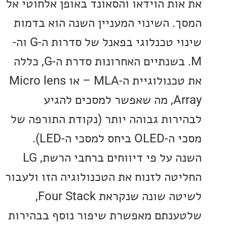
ות הוידאו והסאונד באופן אלחוטי אל
. השינוי המעניין השנה הוא בדמות
שינוי טכנלוגי בפאנל של סדרות ה-G וה-
M. בשנתיים האחרונות סדרת ה-G, כללה
את טכנולוגיית ה-MLA – או Micro lens
Array, מה שאפשר למסכים להגיע
רות גבוהה יותר (נקודת התורפה של
מסכי ה-OLED ביחס למסכי ה-LED).
השנה על פי דיווחים ברחבי הרשת, LG
טה לזנוח את הטכנולוגיה הזו ולעבור
לשיטה שונה שנקראת Four Stack,
נתם מאפשרת שיפור נוסף בבהירות