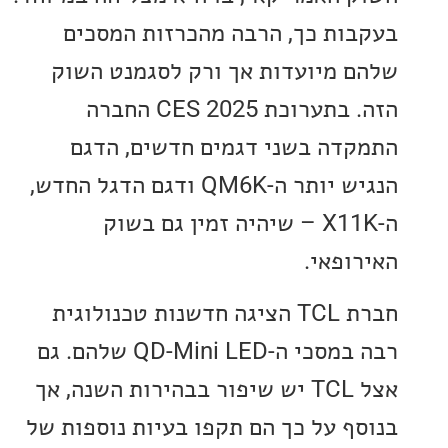
ות כך, הרבה מהכרזות המסכים
 מיועדות אך ורק לסגמנט השוק
הזה. בתערוכת CES 2025 החברה
דה בשני דגמים חדשים, הדגם
הנגיש יותר ה-QM6K ודגם הדגל החדש,
ה-X11K – שיהיה זמין גם בשוק
ופאי.
חברת TCL הציגה חדשנות טכנולוגית
רבה במסכי ה-QD-Mini LED שלהם. גם
אצל TCL יש שיפור בבהירות השנה, אך
ף על כך הם תקפו בעיות נוספות של