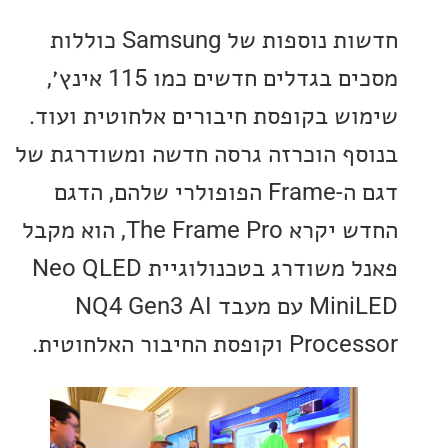
חדשות נוספות של Samsung כוללות
מסכים בגדלים חדשים כמו 115 אינץ׳,
ש בקופסת חיבורים אלחוטית ועוד.
ף הוכרזה גרסה חדשה ומשודרגת של
דגם ה-Frame הפופולרי שלהם, הדגם
החדש יקרא The Frame Pro, הוא מקבל
פאנל משודרג בטכנולוגיית Neo QLED
MiniLED עם מעבד NQ4 Gen3 AI
פסת החיבור האלחוטית.