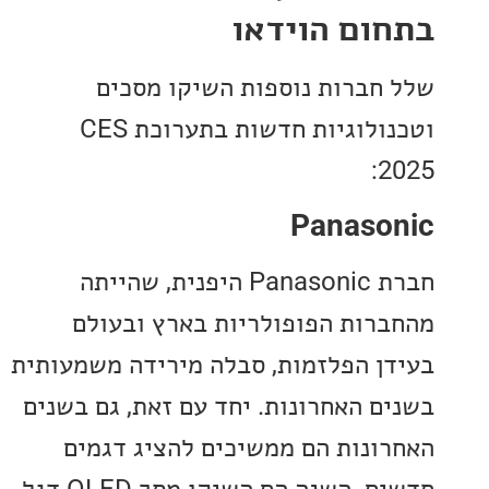
ום הוידאו
חברות נוספות השיקו מסכים
וטכנולוגיות חדשות בתערוכת CES
2
Panaso
חברת Panasonic היפנית, שהייתה
רות הפופולריות בארץ ובעולם
ן הפלזמות, סבלה מירידה משמעותית
ם האחרונות. יחד עם זאת, גם בשנים
ונות הם ממשיכים להציג דגמים
חדשים. השנה הם השיקו מסך OLED דגל