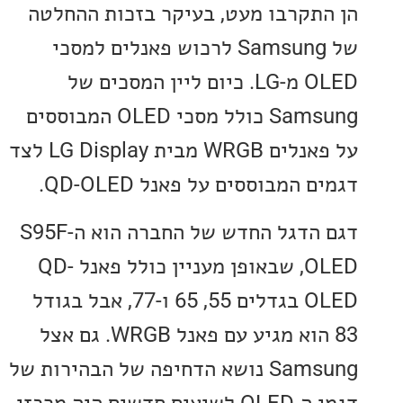
תקרבו מעט, בעיקר בזכות ההחלטה
של Samsung לרכוש פאנלים למסכי
OLED מ-LG. כיום ליין המסכים של
Samsung כולל מסכי OLED המבוססים
על פאנלים WRGB מבית LG Display לצד
 המבוססים על פאנל QD-OLED.
דגם הדגל החדש של החברה הוא ה-S95F
OLED, שבאופן מעניין כולל פאנל QD-
OLED בגדלים 55, 65 ו-77, אבל בגודל
83 הוא מגיע עם פאנל WRGB. גם אצל
Samsung נושא הדחיפה של הבהירות של
דגמי ה-OLED לשיאים חדשים היה מרכזי