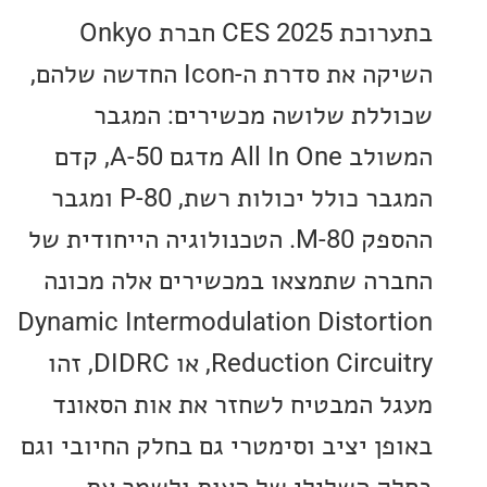
בתערוכת CES 2025 חברת Onkyo
השיקה את סדרת ה-Icon החדשה שלהם,
לת שלושה מכשירים: המגבר
המשולב All In One מדגם A-50, קדם
המגבר כולל יכולות רשת, P-80 ומגבר
ההספק M-80. הטכנולוגיה הייחודית של
ה שתמצאו במכשירים אלה מכונה
Dynamic Intermodulation Distor
Reduction Circuitry, או DIDRC, זהו
 המבטיח לשחזר את אות הסאונד
ן יציב וסימטרי גם בחלק החיובי וגם
 השלילי של האות ולשמר את