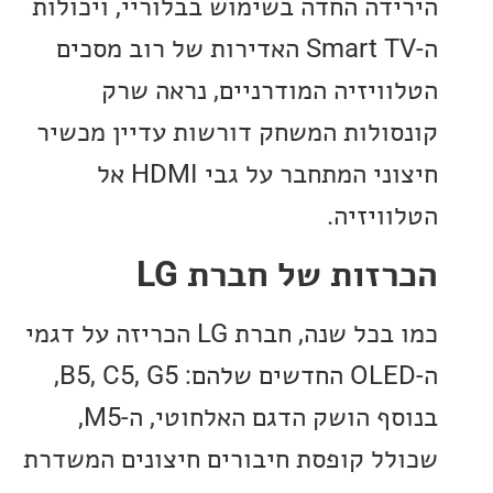
דה החדה בשימוש בבלוריי, ויכולות
ה-Smart TV האדירות של רוב מסכים
ויזיה המודרניים, נראה שרק
ולות המשחק דורשות עדיין מכשיר
חיצוני המתחבר על גבי HDMI אל
ויזיה.
זות של חברת LG
כמו בכל שנה, חברת LG הכריזה על דגמי
ה-OLED החדשים שלהם: B5, C5, G5,
בנוסף הושק הדגם האלחוטי, ה-M5,
ל קופסת חיבורים חיצונים המשדרת