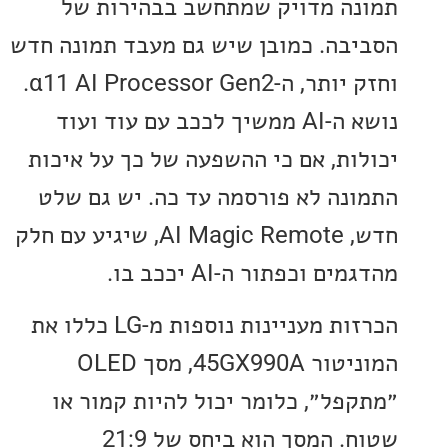
ה מדויק שמתחשב בבהירות של
בה. כמובן שיש גם מעבד תמונה חדש
וחזק יותר, ה-α11 AI Processor Gen2.
נושא ה-AI ממשיך לככב עם עוד ועוד
ות, אם כי ההשפעה של כך על איכות
נה לא פורסמה עד כה. יש גם שלט
חדש, AI Magic Remote, שיגיע עם חלק
 וכפתור ה-AI יככב בו.
הכרזות מעניינות נוספות מ-LG כללו את
המוניטור 45GX990A, מסך OLED
פל״, כלומר יכול להיות קמור או
שטוח. המסך הוא ביחס של 21:9