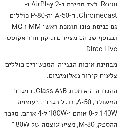
Roon, לצד תמיכה ב-AirPlay 2 ו-
Chromecast. ה-A-50 וה-P-80 כוללים
גם כניסת פונו תומכת ראשי MM ו-MC
סף שניהם מציעים תיקון חדר אקוסטי
Dirac 
נת איכות הבנייה, המכשירים כוללים
ת קירור מאלומיניום.
ההגברה היא מסוג Class A\B. המגבר
המשולב, A-50, כולל הגברה בעוצמה
140W ל-8 אוהם ו-180W ל-4 אוהם. מגבר
ההספק, M-80, מציע עוצמה של 180W