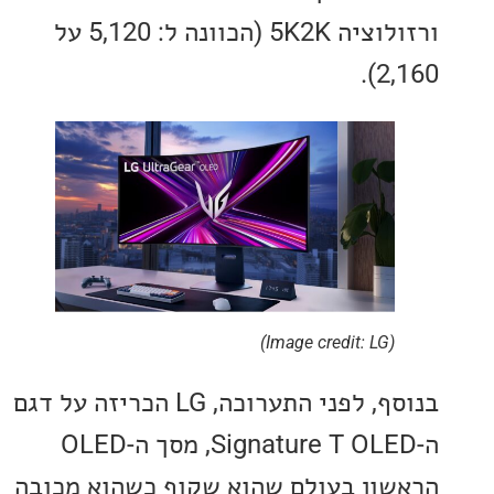
ורזולוציה 5K2K (הכוונה ל: 5,120 על
2,
(Image credit: LG)
בנוסף, לפני התערוכה, LG הכריזה על דגם
ה-Signature T OLED, מסך ה-OLED
ון בעולם שהוא שקוף כשהוא מכובה