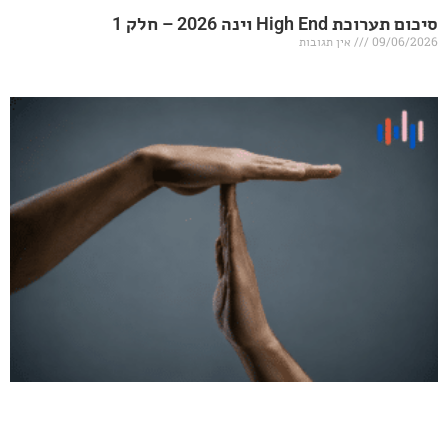
20 – חלק 1
אין תגובות