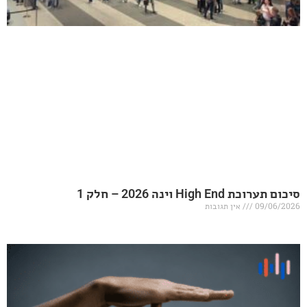
20 – חלק 1
אין תגובות