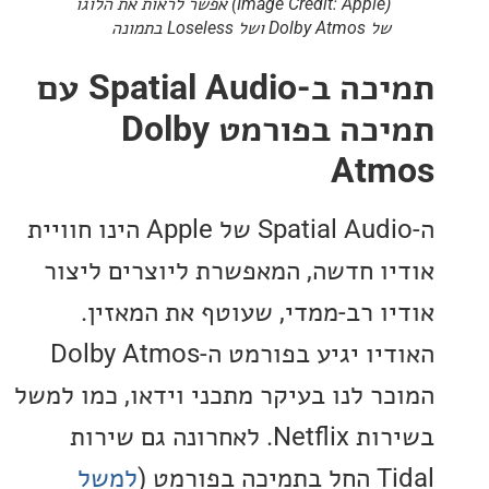
(Image Credit: Apple) אפשר לראות את הלוגו
של Dolby Atmos ושל Loseless בתמונה
תמיכה ב-Spatial Audio עם
תמיכה בפורמט Dolby
At
ה-Spatial Audio של Apple הינו חוויית
ו חדשה, המאפשרת ליוצרים ליצור
ו רב-ממדי, שעוטף את המאזין.
האודיו יגיע בפורמט ה-Dolby Atmos
ר לנו בעיקר מתכני וידאו, כמו למשל
בשירות Netflix. לאחרונה גם שירות
ורמט (
למשל