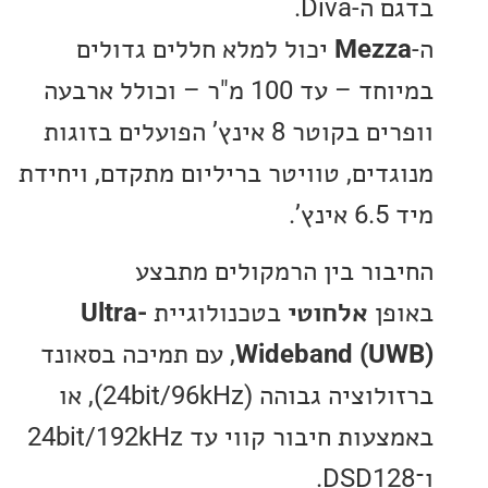
Diva.
Mez
יכול למלא חללים גדולים
במיוחד – עד 100 מ"ר – וכולל ארבעה
וופרים בקוטר 8 אינץ’ הפועלים בזוגות
דים, טוויטר בריליום מתקדם, ויחידת
ור בין הרמקולים מתבצע
ן
אלחוטי
בטכנולוגיית
Ultra-
Wideband (
, עם תמיכה בסאונד
ברזולוציה גבוהה (24bit/96kHz), או
באמצעות חיבור קווי עד 24bit/192kHz