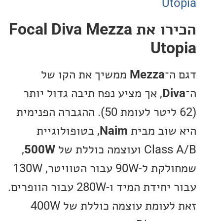
Ut
הכירו את Focal Diva Mezza
Uto
ה־
Mezza
ממשיך את הקו של
Di
, אך מציע נפח תיבה גדול יותר
(62 ליטר לעומת 50). ההגברה הפנימית
שוב מבית
Naim
, בטופולוגיית
ועוצמה כוללת של
500W
,
שמחולקת ל-90W עבור הטוויטר, 130W
עבור יחידת המיד ו-280W עבור הוופרים.
זאת לעומת עוצמה כוללת של 400W