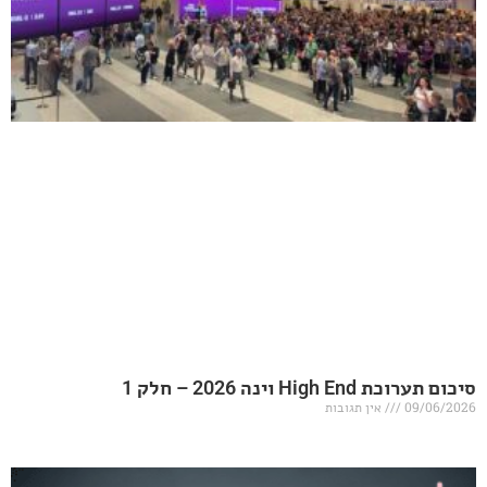
20 – חלק 1
אין תגובות