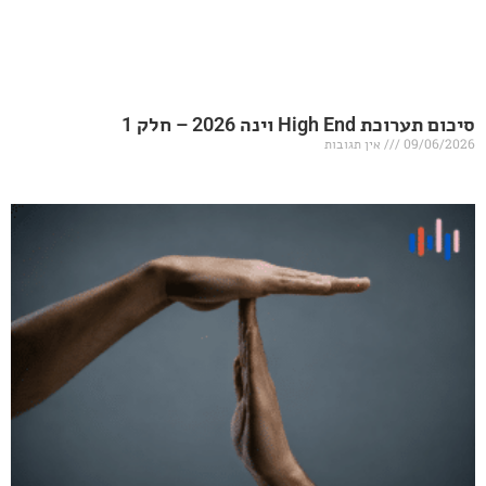
20 – חלק 1
אין תגובות