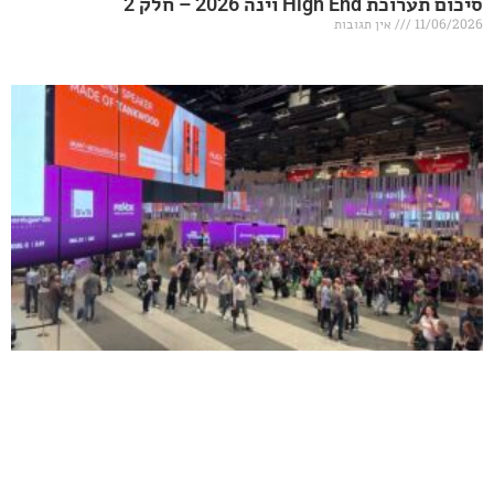
20 – חלק 2
אין תגובות