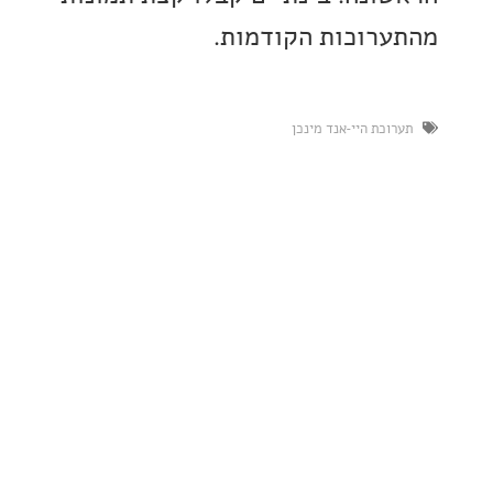
רוכות הקודמות.
כת היי-אנד מינכן