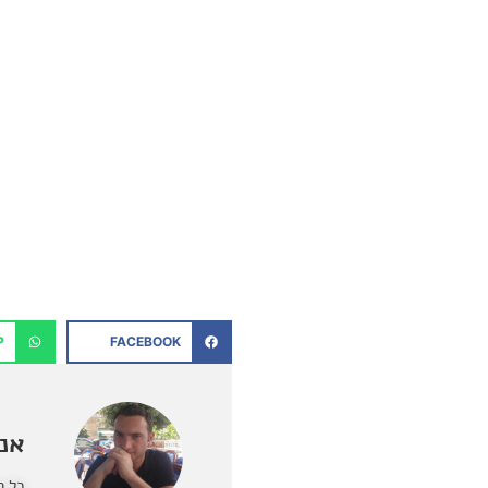
P
FACEBOOK
אנט
כל ה