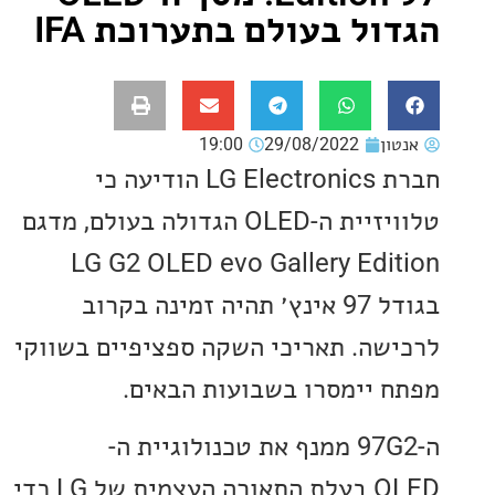
ול בעולם בתערוכת IFA
ון
29/08/2022
19:00
חברת LG Electronics הודיעה כי
טלוויזיית ה-OLED הגדולה בעולם, מדגם
LG G2 OLED evo Gallery Edi
בגודל 97 אינץ׳ תהיה זמינה בקרוב
שה. תאריכי השקה ספציפיים בשווקי
 יימסרו בשבועות הבאים.
ה-97G2 ממנף את טכנולוגיית ה-
OLED בעלת התאורה העצמית של LG כדי