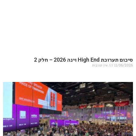
20 – חלק 2
אין תגובות