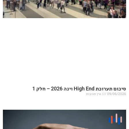
20 – חלק 1
אין תגובות