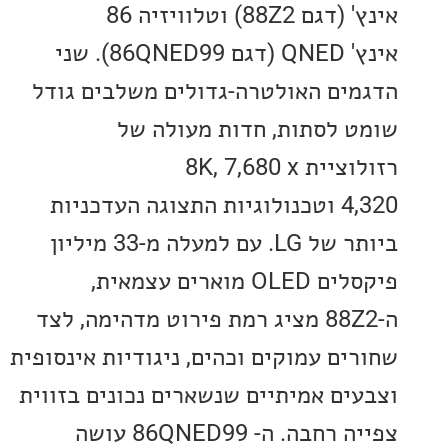
אינץ' (דגם 88Z2) וטלוויזיה 86
אינץ' QNED (דגם 86QNED99). שני
ים האולטרה-גדולים משלבים גודל
 לסתות, חדות מעולה של
רזולוציית 8K, 7,680 x
4,320 וטכנולוגיות התצוגה העדכניות
ביותר של LG. עם למעלה מ-33 מיליון
פיקסלים OLED מוארים עצמאית,
ה-88Z2 מציג רמת פירוט מדהימה, לצד
ים עמוקים וכהים, ניגודיות אינסופית
ים אמיתיים שנשארים נכונים בזווית
צפייה רחבה. ה- 86QNED99 עושה