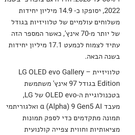
2022, יסופקו כ- 14.9 מיליון יחידות
חים עולמיים של טלוויזיות בגודל
של יותר מ-70 אינץ', כאשר המספר הזה
עתיד לצמוח לכמעט 17.1 מיליון יחידות
 הבאה.
טלוויזיית – LG OLED evo Gallery
Edition בגודל 97 אינץ' משתמשת
בטכנולוגיית ה-OLED evo של LG,
מעבד α (Alpha) 9 Gen5 AI ואלגוריתמי
ה מתקדמים כדי לספק תמונות
ותיות וחווית צפייה קולנועית