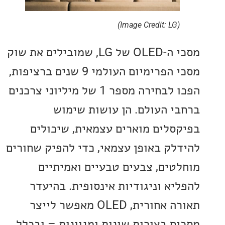
(Image Credit: LG)
מסכי ה-OLED של LG, שמובילים את שוק
מסכי הפרימיום העולמי 9 שנים ברציפות,
הפכו לבחירה מספר 1 של מיליוני צרכנים
י העולם. הן עושות שימוש
סלים מוארים עצמאית, שיכולים
לק באופן עצמאי, כדי להפיק שחורים
טים, צבעים טבעיים ואמיתיים
יא וניגודיות אינסופית. בהיעדר
תאורה אחורית, OLED מאפשר לייצר
ם בצורות שונות ומגוונות – ובכלל