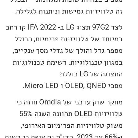
לוויזיות גמישות וניתנות לגלילה.
לצד 97G2 תציג LG ב- IFA 2022 קו רחב
חד של טלוויזיות פרימיום, הכולל
 גדל והולך של גדלי מסך ענקיים,
ון טכנולוגיות. רשימת טכנולוגיות
התצוגה של LG כוללת
Micro.
מחקר שוק עדכני של Omdia חוזה כי
טלוויזיות OLED תהוונה השנה 55%
 טלוויזיות הפרימיום האירופי,
ו-66% עד 2023. הדו"ח גם צופה כי בשנת