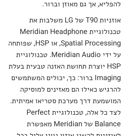
א, אך גם מאוזן וברור.
אוזניות T90 של LG משלבות את
טכנולוגיית Meridian Headphone
Spatial Processing, או HSP, שפותחה
על ידי Meridian Audio. טכנולוגיית
HSP יוצרת תחושת האזנה טבעית בעלת
Imaging ברור: כך, יכולים המשתמשים
יש כאילו הם מאזינים למוסיקה
מעת דרך מערכת סטריאו אמיתית.
לצד כל אלה, טכנולוגיית Perfect
Balance של Meridian מאפשרת
יות להשיג איזון גווני צליל בכל