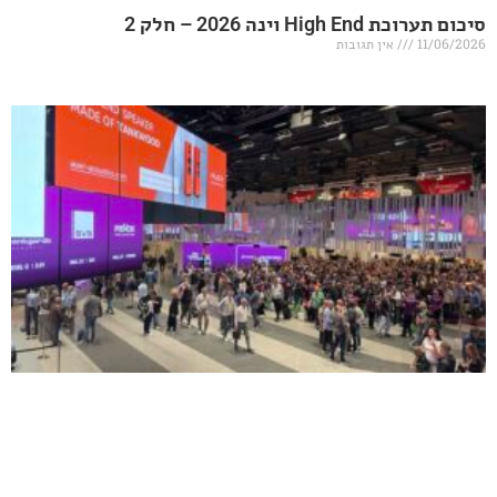
20 – חלק 2
אין תגובות