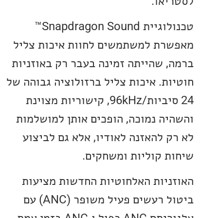
יאו.
טכנולוגיית Snapdragon Sound™
רת למשתמשים לחוות איכות צליל
, שהייתה זמינה בעבר רק באוזניות
ות. איכות צליל ברזולוציה גבוהה של
24 סיביות/96kHz, קישוריות מצוינת
יה נמוכה, הופכים אותן למושלמות
ק להאזנה לאודיו, אלא גם לביצוע
ת קוליות ומשחקים.
ניות האלחוטיות החדשות מציעות
ביטול רעשים פעיל משופר (ANC) עם