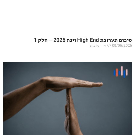
20 – חלק 1
אין תגובות