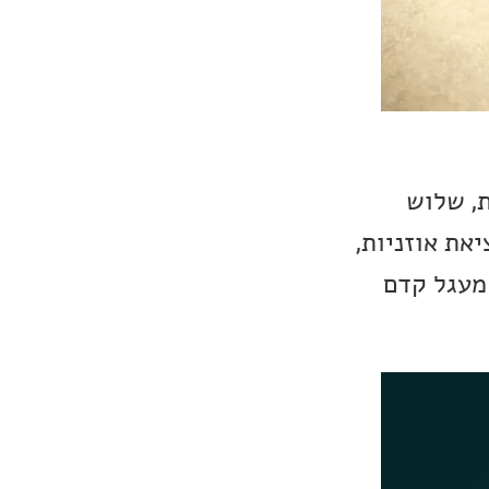
M כולל שתי כניסות XLR מאוזנות, שלוש
ניסת פונו איכותית, הכוללת תמיכה בראשי MM ו-MC, יציאת אוזניות,
 Power-In, העוקפות את מעגל קדם