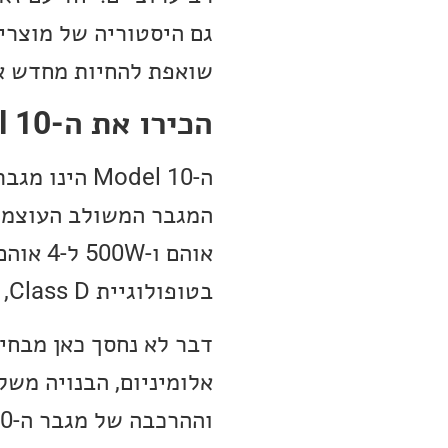
שואפת להחיות מחדש א
הכירו את ה-Marantz Model 10
ה-Model 10 
אוהם ו
בטופולוגיית Class D, שפותחה בשיתוף פעולה עם חברת
אלומיניום, הבנויה משל
וההרכבה של מגבר ה-Model 10 מתבצעת במפעל החברה ב-Shirakawa, יפן.