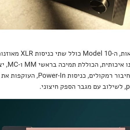
מבחינת הכניסות והיציאות, ה-odel 10
כניסות RCA, כ
שני זוגות טרמינילים לחיבור רמקולים, כניסות