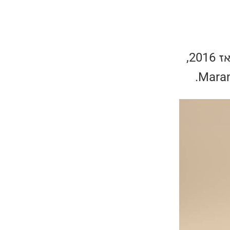
חברת Marantz משיקה סדרת דגל חדשה של מוצרי סטריאו לראשונה מאז 2016,