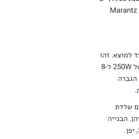
גם היסטוריה של מוצרי אודיו ברמת הייאנד. סדרת המוצרים החדשה של Marantz
 עד למוצא. זהו
המגבר המשולב העוצמתי ביותר ש-Marantz איי פעם יצרו, עם עוצמה של 250W ל-8
על הגברה
.
ייה, ה-Marantz Model 10 מגיע עם שלדת
ן. הבנייה