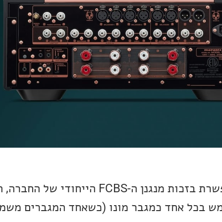
יכולת מעניינת, שמתאפשרת בזכות מנגנן ה-FCBS הייחו
מש בכל אחד כמגבר מונו (כשאחד המגברים משמ