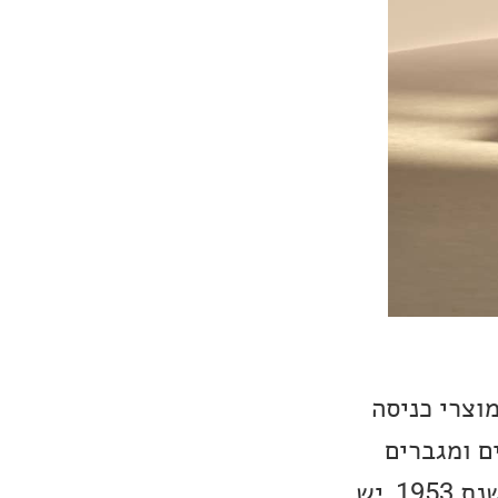
בזכות מוצרי כניסה
ם ומגברים
רב-ערוציים. יחד עם זאת, לחברה הוותיקה, שהוקמה במקור בניו-יורק בשנת 1953, יש