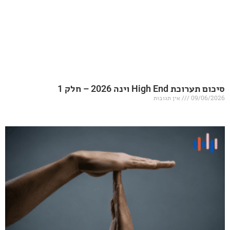
20 – חלק 1
אין תגובות