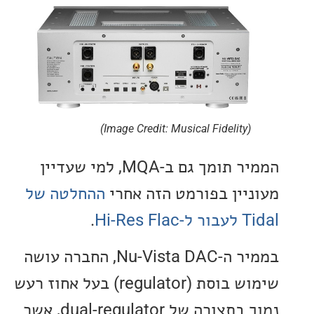
(Image Credit: Musical Fidelity)
הממיר תומך גם ב-MQA, למי שעדיין
יין בפורמט הזה אחרי
ההחלטה של
Hi-Res
.
בממיר ה-Nu-Vista DAC, החברה עושה
שימוש בוסת (regulator) בעל אחוז רעש
נמוך בתצורה של dual-regulator, אשר