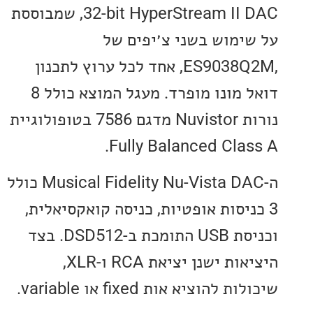
32-bit HyperStream II DAC, שמבוססת
ימוש בשני צ׳יפים של
,ES9038Q2M, אחד לכל ערוץ לתכנון
דואל מונו מופרד. מעגל המוצא כולל 8
נורות Nuvistor מדגם 7586 בטופולוגיית
Fully Balanced Clas
ה-Musical Fidelity Nu-Vista DAC כולל
ניסות אופטיות, כניסה קואקסיאלית,
וכניסת USB התומכת ב-DSD512. בצד
היציאות ישנן יציאת RCA ו-XLR,
להוציא אות fixed או variable.