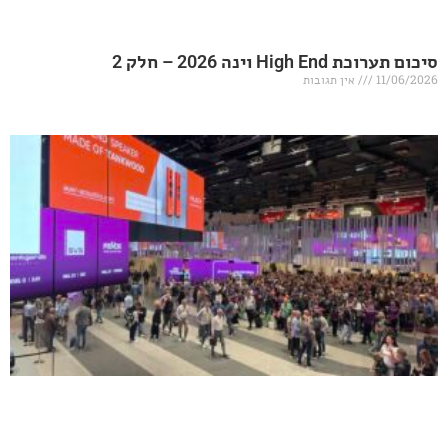
20 – חלק 2
אין תגובות