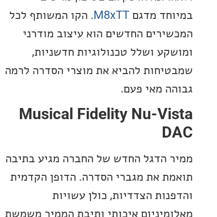
חד מדגם
M8xTT
. הקו המשותף לכל
ירים החדשים הוא עיצוב מודרני
קע ושלל טכנולוגיות חדשניות,
יחות להביא את מוצרי הסדרה לרמה
ה מאי פעם.
Musical Fidelity Nu-Vi
D
 הדגל החדש של החברה מגיע בתיבה
ת את מגברי הסדרה. הדופן הקדמית
נות הצדדיות, כולן עשויות
מיניום איכותי ותיבת הממיר משמשת