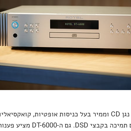
ה-Rotel DT-6000 הינו נגן CD וממיר בעל כניסות אופטיות, קואקס