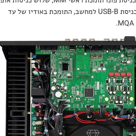
כניסות אנלוגיות, כולל כניסת פונו תומכת ראשי MM
כניסות קואקסיאליות וכניסת USB-B למחשב, התומכת באודיו של עד