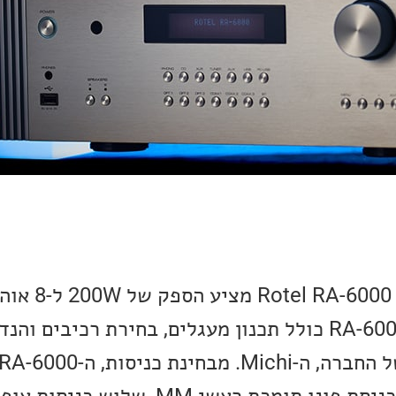
אוהם. על פי Rotel ה-RA-6000 כולל תכנון מעגלים, בחירת רכיב