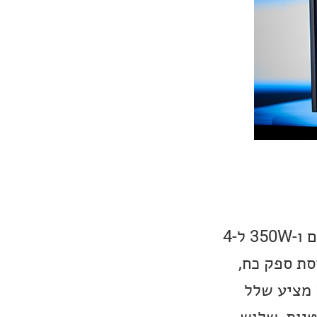
המגבר המשולב החדש, Rotel RA-6000 מציע הספק של 200W ל-8 אוהם ו-350W ל-4
ים והנדסת ספק כח,
בהשראת סדרת הדגל של החברה, ה-Michi. מבחינת כניסות, ה-RA-6000 מציע שלל