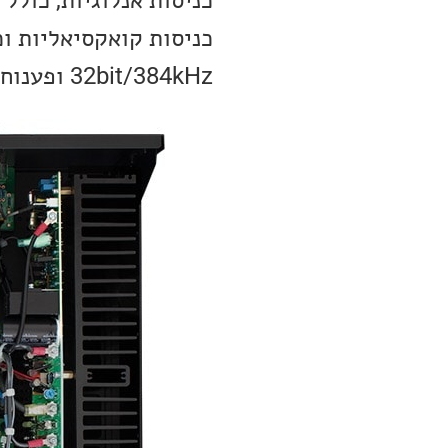
32bit/384kHz ופענוח MQA.