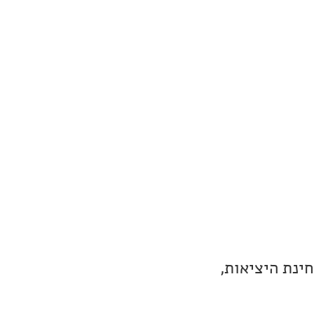
בנוי על 8 ערוצים של ESS Sabre ES9028PRO. מבחינת היציאות,