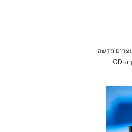
זה על סדרת מוצרים חדשה
בשם Diamond, הסדרה מורכבת מהמגבר המשולב, Rotel RA-6000 ונגן ה-CD