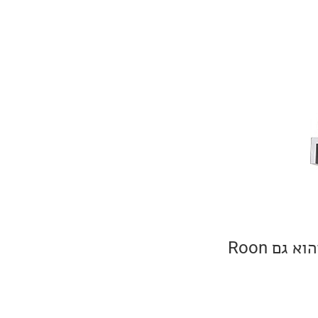
ה-Rotel RA-6000 מגיע עם תמיכה ב-Bluetooth עם מקודד AptX HD והוא גם Roon