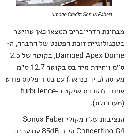
(Image Credit: Sonus Faber)
נת הדרייברים תמצאו כאן טוויטר
ולוגיית זוכת הפטנט של החברה, ה-
Damped Apex Dome, בקוטר של 2.5
ס״מ ויחידת מיד בס בקוטר 12.7 ס״מ
ה (נייר כנראה) עם בס ריפלקס פורט
אחורי להורדת אפקט ה-turbulence
בולת).
הנציבות של רמקולי Sonus Faber
Concertino G4 הינה 85dB עם עכבה