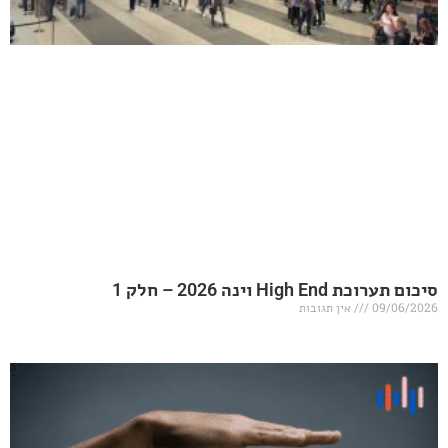
20 – חלק 1
אין תגובות