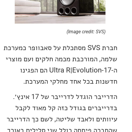
(Image credit: SVS)
חברת SVS מסתכלת על סאבוופר כמערכת
, המורכבת מכמה חלקים ועם מוצרי
ה-17-Ultra R|Evolution הם הפגינו
ות בכל אחד מחלקי המערכת.
הדרייבר הוגדל לדרייבר של 17 אינץ׳.
יברים בגודל כזה קל מאוד לקבל
תים ולאבד שליטה, לשם כך הדרייבר
רה פיתחה כולל שני סלילים באורך