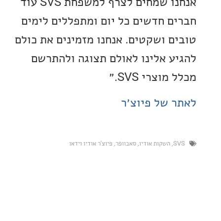
אנחנו שמחים לצרף למשפחת SVS עוד
ם חדשים כל יום ומתפללים לימים
ם ושקטים. אנחנו מזמינים את כולם
ע אלינו לאולם תצוגה ולהתרשם
וצרי SVS.״
 של פיוצ׳ר
,
השקות אודיו
,
סאבוופר
,
פיוצ'ר אודיו וידאו