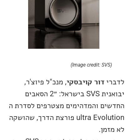
(Image credit: SVS)
י
דור קויבסקי
, מנכ"ל פיוצ'ר,
יבואנית SVS בישראל: ״2 הסאבים
ים והמדהימים מצטרפים לסדרת ה
ultra Evolution פורצת הדרך, שהושקה
זמן.