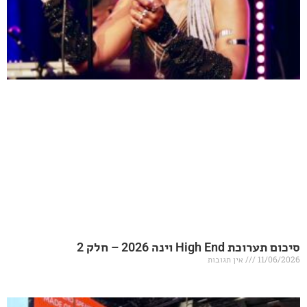
20 – חלק 2
אין תגובות