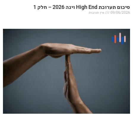
20 – חלק 1
אין תגובות