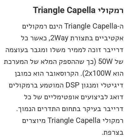
Triangle Cap
ה-Triangle Capella הינם רמקולים
אקטיביים בתצורת 2Way, כאשר כל
בר זוכה לממיר משלו ומגבר בעוצמה
של 50W (כך שההספק המלא של המערכת
הוא 2x100W). הקרוסאובר הוא כמובן
דיגיטלי ומנגון DSP המוטמע ברמקולים
 לביצועים אופטימליים של כל
בר בעיקר בתחום התדרים הנמוך.
רמקולי Triangle Capella מיוצרים
ת.