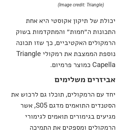
(Image credit: Triangle)
ת של תיקון אקוסטי היא אחת
נות ה״חמות״ והמתקדמות בשוק
ולים האקטיביים, כך שזו תכונה
נוספת הממצבת את רמקולי Triangle
צר פרמיום.
זרים משלימים
עם הרמקולים, תוכלו גם לרכוש את
הסטנדים התואמים מדגם S05, אשר
ים בגימורים תואמים לגימורי
ולים ומספקים את התמיכה