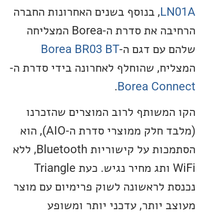
LN
, בנוסף בשנים האחרונות החברה
הרחיבה את סדרת ה-Borea המצליחה
 עם דגם ה-
Borea BR03 BT
יח, שהוחלף לאחרונה בידי סדרת ה-
.
Borea Con
המשותף לרוב המוצרים שהזכרנו
(מלבד חלק ממוצרי סדרת ה-AIO), הוא
הסתמכות על קישוריות Bluetooth, ללא
WiFi ותג מחיר נגיש. כעת Triangle
ת לראשונה לשוק פרימיום עם מוצר
ב יותר, עדכני יותר ומשופע