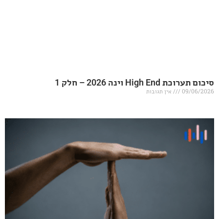
20 – חלק 1
אין תגובות