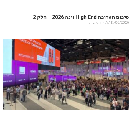
20 – חלק 2
אין תגובות