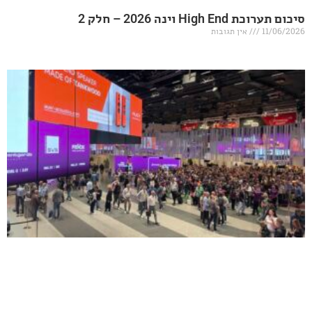
20 – חלק 2
אין תגובות