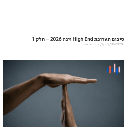
20 – חלק 1
אין תגובות