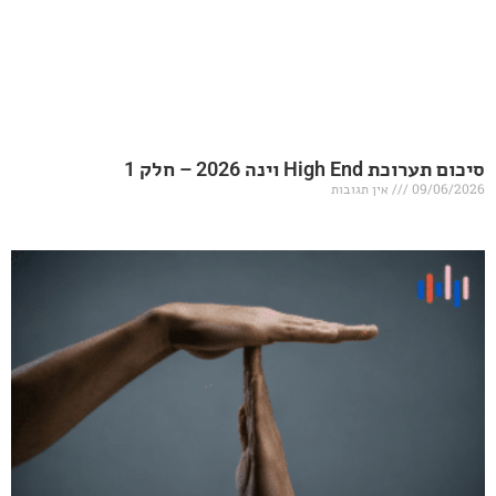
20 – חלק 1
אין תגובות