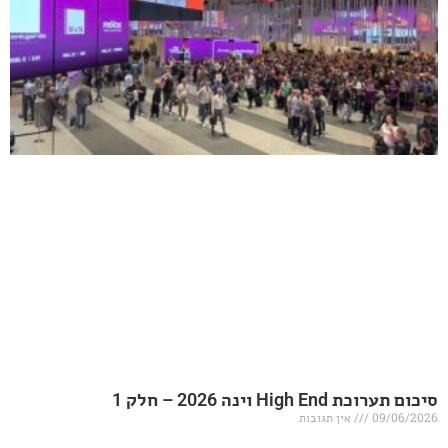
20 – חלק 1
אין תגובות