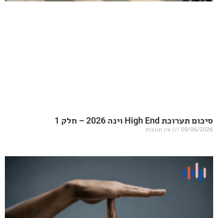
20 – חלק 1
אין תגובות