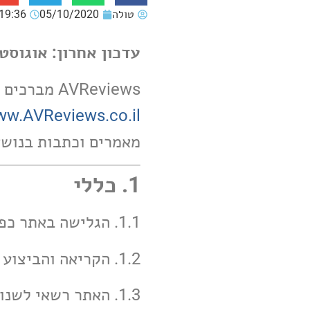
טולה
05/10/2020
19:36
עדכון אחרון: אוגוסט 2025 – בהתאם לתיקון 13 לחוק הגנת הפרטי
AVReviews מברכים את בחירתכם לגלוש באתר האינטרנט בכתובת:
w.AVReviews.co.il
מאמרים וכתבות בנושאי 
1. כללי
1.1. הגלישה באתר כפופה לתנאים המפורטים בתקנון ותנאי שימוש אלו (״התקנון״).
1.2. הקריאה והביצוע באתר מעידים על הסכמתך לתנאים הכלולים בתקנון.
1.3. האתר רשאי לשנ