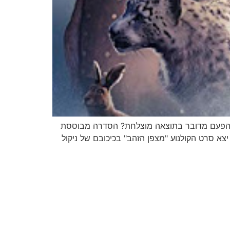
HBO. שש אותיות שמבטיחות איכות, האם גם הפעם מדובר בתוצאה מוצלחת? הסדרה מבוססת
ל טרילוגיית ספרי פנטזיה של הסופר פיליפ פולמן, שיצאה לאור בשנים 1995 -2000, והיו להצלחה אדירה. בשנת 2007 יצא סרט הקולנוע "מצפן הזהב" בכיכובם של ניקול