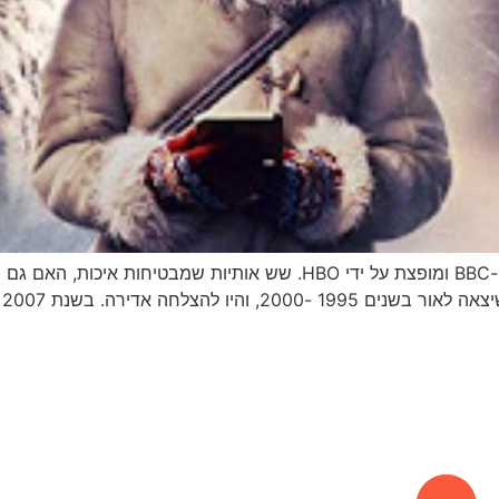
חומריו האפלים היא סדרת פנטזיה מבית היוצר של ה-BBC ומופצת על ידי 
ע