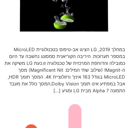
במהלך 2019, LG הציגו אב-טיפוס בטכנולוגיית MicroLED
במספר תערוכות. היריבה הקוריאנית סמסונג נחשבה עד היום
כמובילה והדוחפת המרכזית של טכנולוגיה זו.כעת LG משיקה את
ה-Magnit! (שילוב שתי המילים: Magnificent Nit) מסך
MicroLED בגודל 163 אינץ' ורזולוציית 4K. המסך תומך HDR,
אבל במפתיע אינו תומך Dolby Vision.המסך כולל את מעבד
התמונה Alpha 7 מבית LG ומגיע […]