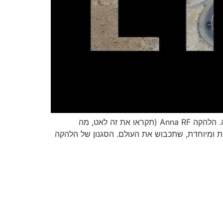
אחרי שבועיים שבחרתי בשירים של אומנים מדנמרק, הפעם אני בוחר ביוצרים ממדינה קטנה במזרח התיכון, ישראל שמה. הלהקה Anna RF (תקראו את זה לאט, מה
ת ומיוחדת, שתכבוש את העולם. הסגנון של הלהקה