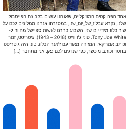
אחד הפרויקטים המוזיקליים, שאנחנו עושים בקבוצת הפייסבוק
שלנו, נקרא #בלוז_של_יום_שני, במסגרתו אנחנו ממליצים לכם על
שיר בלוז מידי יום שני. השבוע בחרנו לעשות ספיישל מחווה ל-
Tony Joe White. טוני ג'ו ווייט (2018 – 1943), גיטריסט, זמר
וכותב אמריקאי, המזוהה מאוד עם ז'אנר הבלוז. טוני היה גיטריסט
בחסד וכותב מוכשר, כפי שנדגים לכם כאן. אני מתחבר […]