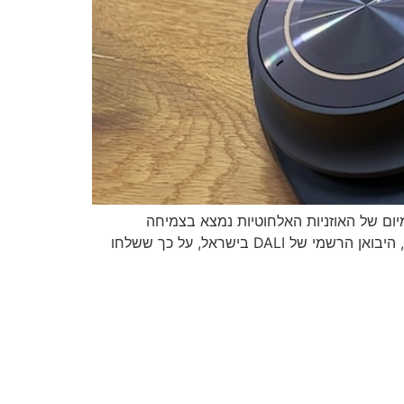
יות מבית חברת האודיו הדנית הוותיקה מדגם, DALI IO-12. פלח שוק הפרימיום של האוזניות האלחוטיות נמצא בצמיחה
משמעותית בשנים האחרונות, בסקירה זו נבחן מה אוזניות הדגל של DALI מציעות בשוק תחרותי זה. אנחנו מודים לפיוצ׳ר, היבואן הרשמי של DALI בישראל, על כך ששלחו