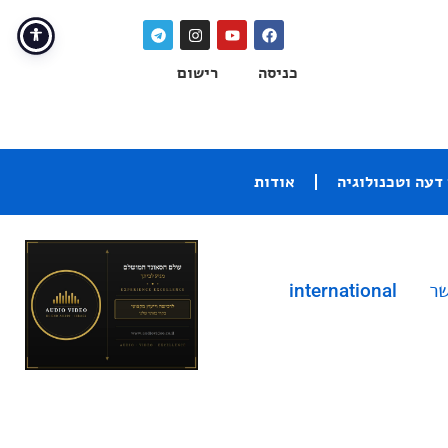
כניסה
רישום
דעה וטכנולוגיה
אודות
שר
international