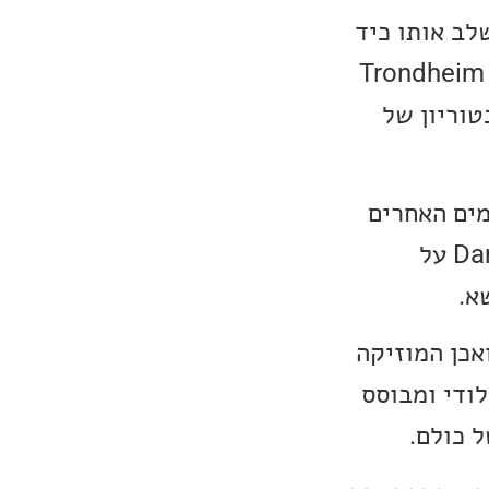
ניאל משלב אותו כיד
אומן. דניאל הוא יליד 1982, הוא סיים תואר ראשון בג׳אז באונברסיטאת Trondheim
מאסטר ב-Jazz Tuba מהקונסרבטוריון של
Call For Win, לשני האלבומים האחרים
הוא בעבודה שהפעם זהו אלבום סולו, שכולו מנוגן בידי Daniel Herskedal על
א.
אכן המוזיקה
וירתי מאשר מלודי ומבוסס
ל כולם.