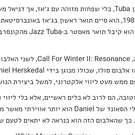
מעט על Daniel, הוא נגן Tuba, כלי שפחות מזוהה עם ג׳אז, אך ד
בנורווגיה, בשנת 2008 הוא קיבל תואר 
ההבדל בין האלבום הזה, ter II: Resonance
ם ממש מעט ליווי אלקטרוני, למשל ביצירת הנוש
ובה, הם לרוב לא כלים ראשיים, אלא כלי ליווי ו
באלבום הזה ובאופן כללי הסאונד של Daniel הוא יותר או
. כך שהאלבום הזה הוא כנראה לא יתאים לטעם ש