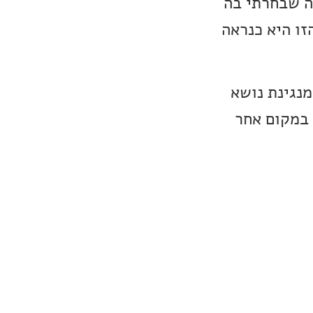
י באלבום היא White Mountain Sunrise, יצירה שבחרתי בה
זו היא כנראה
יד חייבים מנגינת נושא
 במקום אחר