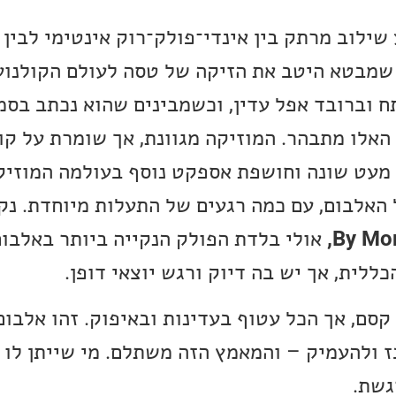
שילוב מרתק בין אינדי־פולק־רוק אינטימי לבין 
, שמבטא היטב את הזיקה של טסה לעולם הקולנוע
ח וברובד אפל עדין, וכשמבינים שהוא נכתב בסמ
האלו מתבהר. המוזיקה מגוונת, אך שומרת על קו 
ת מעט שונה וחושפת אספקט נוסף בעולמה המוזיק
האלבום, עם כמה רגעים של התעלות מיוחדת. נק
By Mor
אולי בלדת הפולק הנקייה ביותר באלבום
כללית, אך יש בה דיוק ורגש יוצאי דופן.
קסם, אך הכל עטוף בעדינות ובאיפוק. זהו אלב
ז ולהעמיק – והמאמץ הזה משתלם. מי שייתן לו א
גשת.