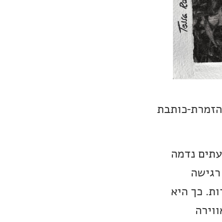
הזמרת-כותבת
עתים נדמה
רגישה
ת. כך היא
ווירה