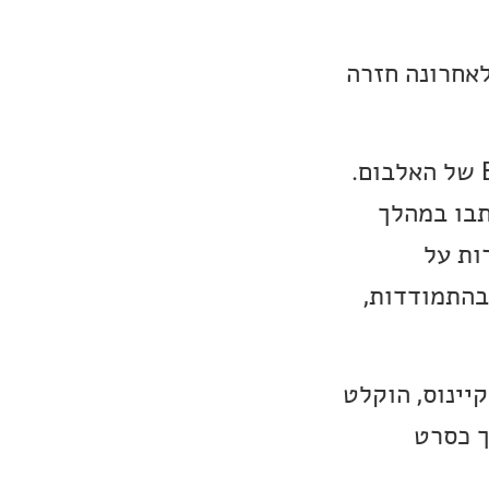
לאחרונה חזרה
, היא מספרת בעמוד ה-Bandcamp של האלבום.
ים נכתבו במהלך
ות על
בהתמודדות,
יינוס, הוקלט
ך כסרט