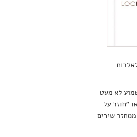
לבום הלייב החדש של אלוהי הבלוז, מר Eric Clapton. לאלבום
שמוע לא מעט
ו ״חוזר על
ממחזר שירים