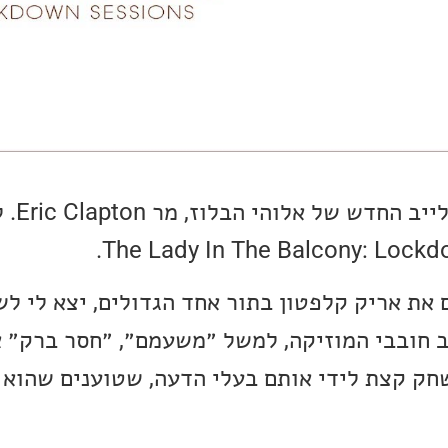
נתחיל הפעם מא
את אריק קלפטון בתור אחד הגדולים, יצא לי ל
ב חובבי המוזיקה, למשל ״משעמם״, ״חסר ברק״ א
חק קצת לידי אותם בעלי הדעה, שטוענים שהוא 