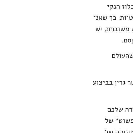
לוז הנקי
יות. כך שאני
 משובחת, יש
סם.
שהעולם
 גרין בביצוע
וחן לעמדה שלכם
״פשוט״ של
וזיקה של