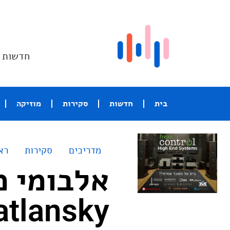
חדשות ו
בית
חדשות
סקירות
מוזיקה
מדריכים
סקירות
רא
atlansky