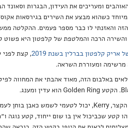
והבים ומעריכים את העידון, הבגרות וסאונד הב
מיוחד כשהוא מבצע את השירים בגירסאות אקוסט
הזה והאזנתי לו כבר מספר פעמים. ההקלטה ממש
והשירה הרכה והמלטפת של קלפטון היא פשוט ק
 אריק קלפטון בברלין בשנת 2019
, קצת לפני 
ה מרשימה ומעוררת השראה.
אים באלבום הזה, מאוד אהבתי את המחווה לפיטר
הקטע האינסטרומנטלי הקצר, Kerry, יכול לטעמי לשמש כאבן ב
הו קטע שכביכול אין בו שום ייחוד, קטע נוגה ו
מצליחים לראות את היופי בקטע הזה, כנראה שהמ