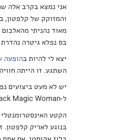
אני נמצא בקרב אלה שהא
והמזוקק של קלפטון, ב
מאוד נהניתי מהאלבום 
בס נפלא גיטרה נהדרת 
יצא לי להיות ב
הופעה של
השתגע. זו הייתה חווי
יש לא מעט ביצועים נפל
ל-Black Magic Woman. הקטע Golden Ring הוא עדין ומענג.
בנוגע לאריק קלפטון. ז
בלוז אקוסטי. אם אתם 