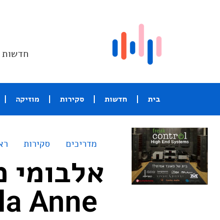
חדשות ו
בית
חדשות
סקירות
מוזיקה
מדריכים
סקירות
רא
אלבומי מ
Michaela Anne