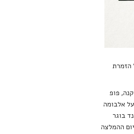
ם הוא האלבום החדש Oh To Be That Free של הזמרת
נה, פופ
המלצתי לכם על אלבומה
נד בוגר
יום ההמלצה