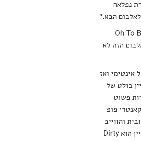
זמרת נפלאה
לאלבום הבא.״
הרביעי של Michaela נקרא Oh To Be That
. האלבום הזה לא
וק, שמתחיל אינטימי ואז
ין בולט של
 מיינרות פשוט
ם חצי מהירים, כמו Chasing Days, קטע קאנטרי פופ
את האנרגיה החיובית והווייב
של Michaela, זהו שיר שאי אפשר לשמוע בלי חיוך. השיר האחרון שאציין הוא Dirty