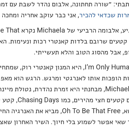
 ל-Desert Dove כתבתי: ״שורה תחתונה, אלבום נהדר לשבת עם 
רות שכדאי להכיר
, אני כבר עוקב אחריה ומחכה 
אז הנה האלבום הבא הגיע, אלבומה 
Free. האלבום כולל 11 קטעים שרובם בלדות קאנטרי רכות ונעימות
פ, אבל מהסוג הטוב והלא תעשייתי.
הפתיחה של האלבום, I’m Only Human, היא המנון קאנטרי ר
ת הופכות אותו לאנרגטי ומרגש. הרגש הוא מאפי
השירה והמוזיקה של Michaela, מבחנתי היא זמרת נהדרת, נטולת
שירה כנה ונקייה. יש גם קטעי
כיפי במיוחד. שיר הנושא, Oh To Be That Free, מביא 