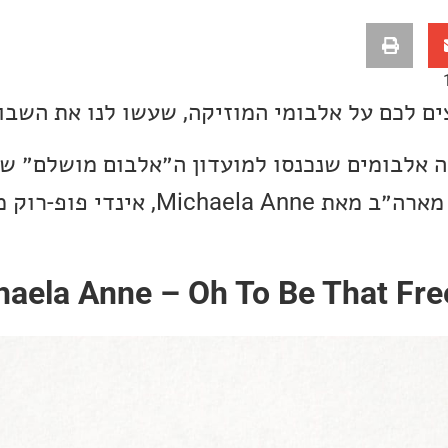
ים לכם על אלבומי המוזיקה, שעשו לנו את השבו
 אלבומים שנכנסו למועדון ה״אלבום מושלם״ של
אמליץ לכם על קאנטרי מארה״ב מאת haela Anne