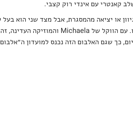
יוון או יציאה מהמסגרת, אבל מצד שני הוא בעל ק
ביצוע גבוהה לכל אורכו. עם הווקל של Michaela והמ
ום, כך שגם האלבום הזה נכנס למועדון ה״אלבום