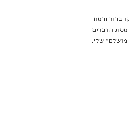
ו ברור ורמת
וזיקה העדינה, זה מסוג הדברים
 מושלם״ שלי.