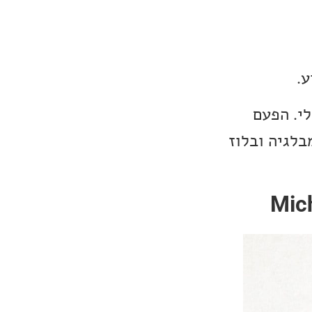
ע.
י. הפעם
Mic, אינדי פופ-רוק מבלגיה ובלוז