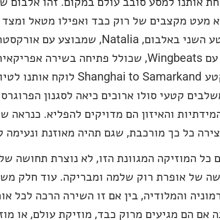
ת אותנו למסע סובב עולם במקום. זהו אלבום ש
א מעט מקצבים של רוק כבד ואפילו מטאל ומצד 
קלאסית כמו למשל בקטע השני באלבום, Natalia, שמ
פתאום אנחנו באפריקה עם Wingbeats, שכולל פתיחה בשירה א
גיטרה נפלאה. בעוד הקטע Shanghai to Samarkand לוק
לבים קטעי סולו ארוכים כיאה לסגנון הפרוגרסי
מידתיות והאיזון הם מדויקים להפליא. כנראה ש
יצירה כל כך מורכבת, שגם תהיה מאוזנת ונעימה לא
 כל המוזיקה המגוונת הזו, לא נוצרת תחושה של
שה של אופרת רוק שלמה ומבריקה. עוד חלק מש
מוניה והמלודיה, בין אם זו השירה הרכה לכל או
אם הם מגיעים מרוק כבד, מוזיקת עולם, או מוז