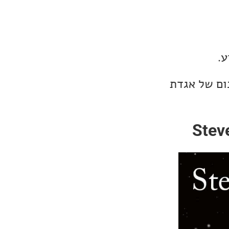
ע.
ום של אגדת