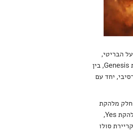
על הבריטי,
Steve Hackett. סטיב (יליד 1950), התפרסם בתור הגיטריסט של להקת Genesis, בין
וגרסיבי, יחד עם
 בשנת 1975, בעודו עדיין חלק מלהקת
Gensis, בשנת 1986 סטיב איחד כוחות עם סטיב נוסף, Steve Howe מלהקת Yes,
חזר לקריירת סולו