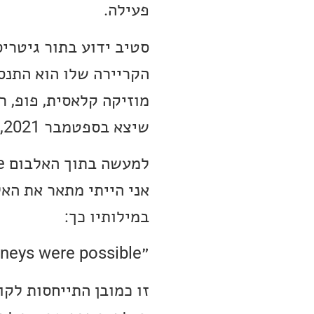
פעילה.
סטיב ידוע בתור גיטרי
הקריירה שלו הוא התנסה
שיצא בספטמבר 2021, יכול לשמש כסיכום נפלא של הקריירה הארוכה של סטיב.
אני הייתי מתאר את הא
במילותיו כך:
״This album is a journey when no journeys were possible״
זו כמובן התייחסות לקו