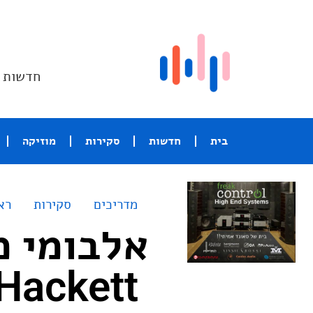
חדשות ו
בית
חדשות
סקירות
מוזיקה
מדריכים
סקירות
רא
אלבומי מ
Steve Hackett