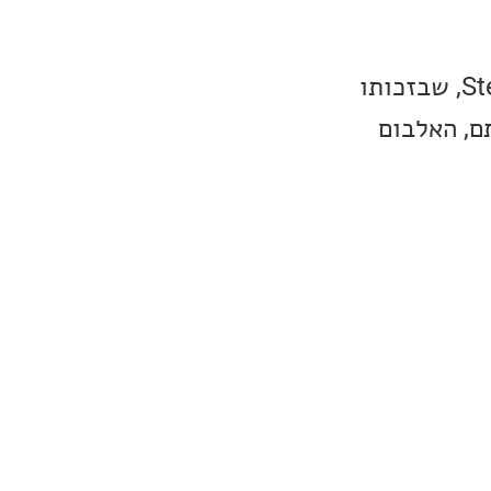
המון זמן לא שמעתי מוזיקה בסגנון הזה, אז תודה גדולה ל-Steve Hackett, שבזכותו
ם, האלבום