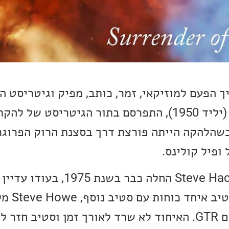
 הפעם למוזיקאי, זמר, כותב, מפיק וגיטריסט ה
נים 1971 – 1975, כשהלהקה הייתה פורצת דרך בסצנת הרוק הפר
ופיל קולינס.
קריירת הסולו של Steve Hackett החלה כבר
ויחד הם יצרו להקה בשם GTR. האיחוד לא שרד לאורך זמן וסטיב 