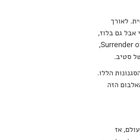
ת. לאורך
 אבל גם בלוז,
מוזיקה קלאסית, פופ, רוק ומוזיקת עולם. האלבום החדש שלו, Surrender of Silence,
ת של כמעט כל הסגנונות הללו.
אלבום הזה
ולם, אז