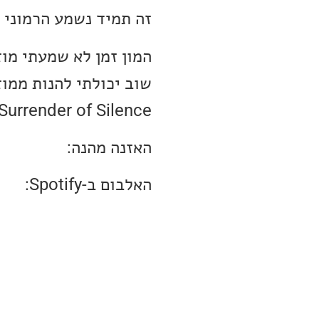
זה תמיד נשמע הרמוני ו
שוב יכולתי להנות ממו
Surrender of Silence נכנס בגדול למועדן ה״אלבום מושלם״ שלי.
האזנה מהנה:
האלבום ב-Spotify: