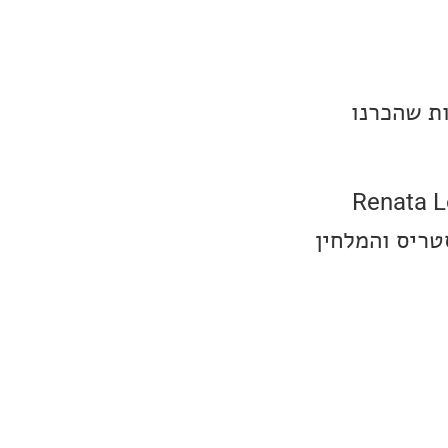
ת שהכרנו
מרת, כותבת וגיטריסטית מבלגיה, Renata Louisa
׳אז מבית ECM בראשות הגיסטריס והמלחין