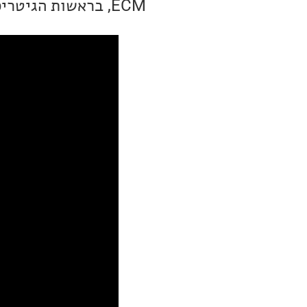
ECM, בראשות הגיטריסט והמלחין הדני, Jakob Bro.