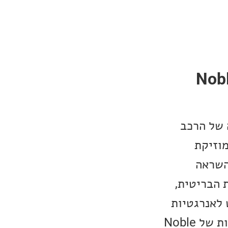
Noble
 של הרכב
ינור ה-fiddle, שמוכר ממוזיקת
 השראה
 הבריטית,
יש לאנרגטיות
החיובית המתפרצת בשיר הזה, כנראה כמו הקהל הרב שממלא את ההופעות של Noble