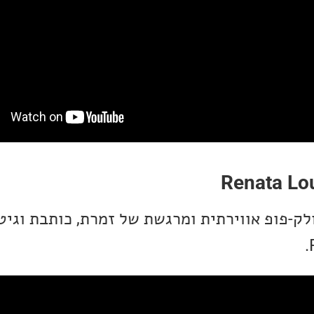
Renata Lou
ולק-פופ אווירתית ומרגשת של זמרת, כותבת וגי