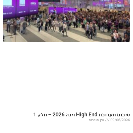
20 – חלק 1
אין תגובות