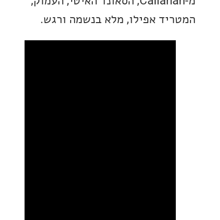
מ-Callahan, הסאונד האיטי, העמוק,
יד אפילו, מלא בנשמה ורגש.