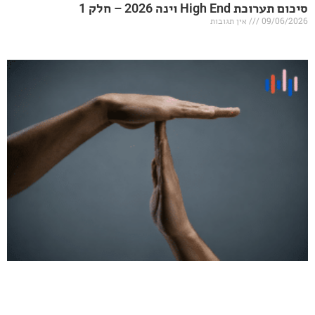
20 – חלק 1
אין תגובות