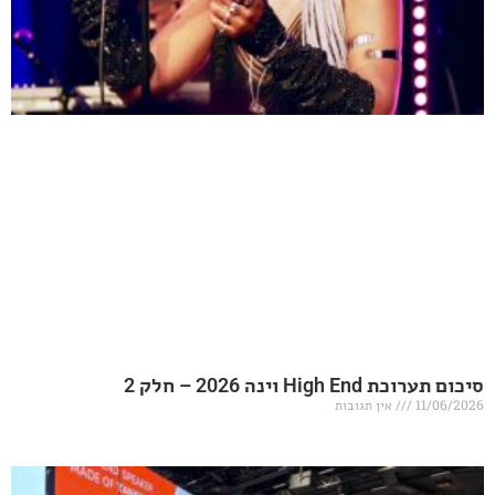
20 – חלק 2
אין תגובות