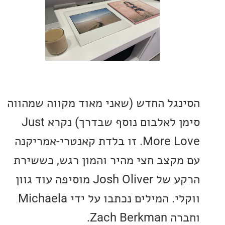
גל החדש (שאני מאוד מקווה שמהווה
סימן לאלבום נוסף שבדרך) נקרא Just
More Love. זו בלדת קאנטרי-אמריקנה
קצב חצי מהיר והמון רגש, כששירת
הרקע של Josh Oliver מוסיפה עוד גוון
ווקלי. המילים נכתבו על ידי Michaela
Zach B.