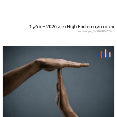
20 – חלק 1
אין תגובות