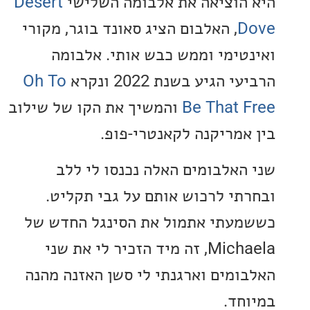
הוציאה את אלבומה השלישי
Desert
D
, האלבום הציג סאונד בוגר, מקורי
טימי וממש כבש אותי. אלבומה
 הגיע בשנת 2022 ונקרא
Oh To
Be That 
והמשיך את הקו של שילוב
אמריקנה לקאנטרי-פופ.
האלבומים האלה נכנסו לי ללב
תי לרכוש אותם על גבי תקליט.
עתי אתמול את הסינגל החדש של
Michaela, זה מיד הזכיר לי את שני
ומים וארגנתי לי סשן האזנה מהנה
חד.