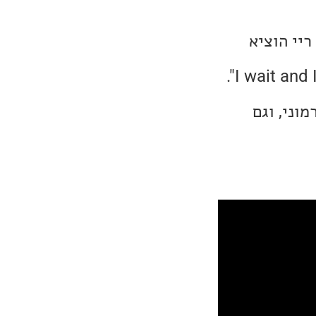
ריי הוציא
אלבום אוסף חדש, ובתוכו שני שירים חדשים. השיר שבחרתי הוא "I wait and I pray".
וני, וגם