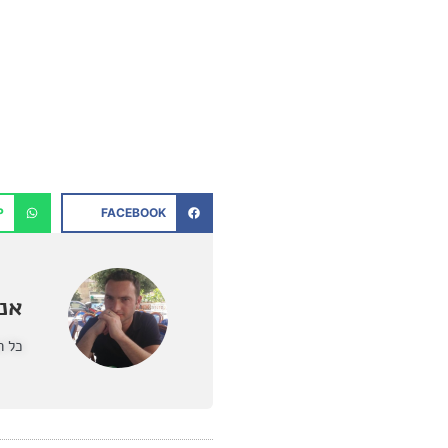
P
FACEBOOK
אנט
כל ה