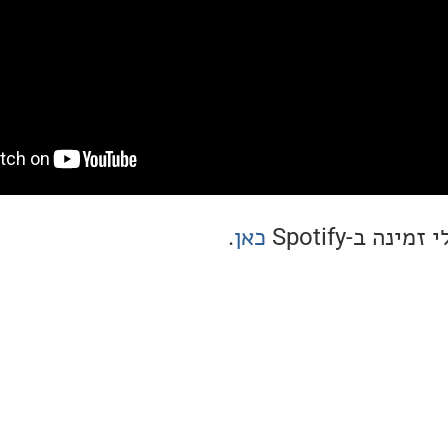
ה ב-Spotify
כאן
.