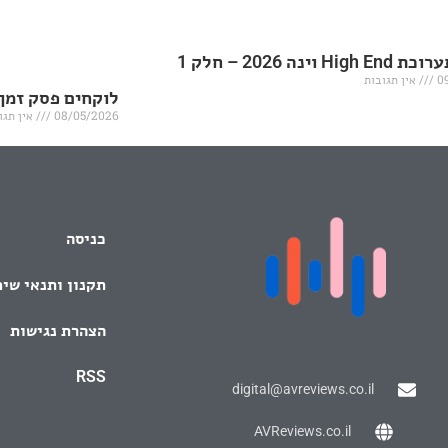
H וינה 2026 – חלק 1
0
אין תגובות
לוקחים פסק זמן
08/05/2026
אין תגו
כניסה
תקנון ותנאי שי
הצהרת נגישות
RSS
digital@avreviews.co.il
AVReviews.co.il