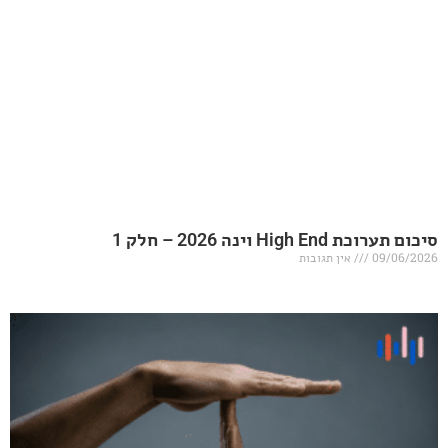
20 – חלק 1
אין תגובות