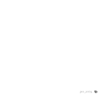
ה
,
רוק