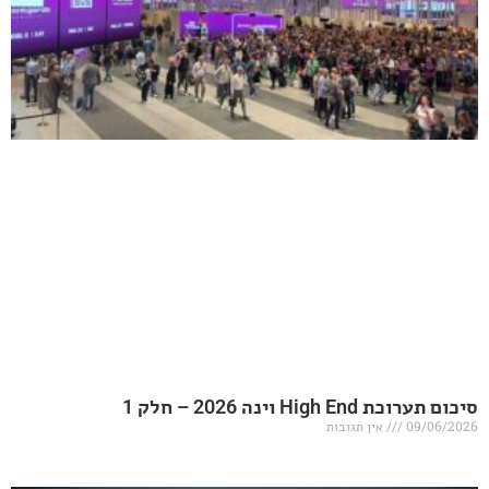
20 – חלק 1
אין תגובות