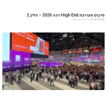
20 – חלק 2
אין תגובות