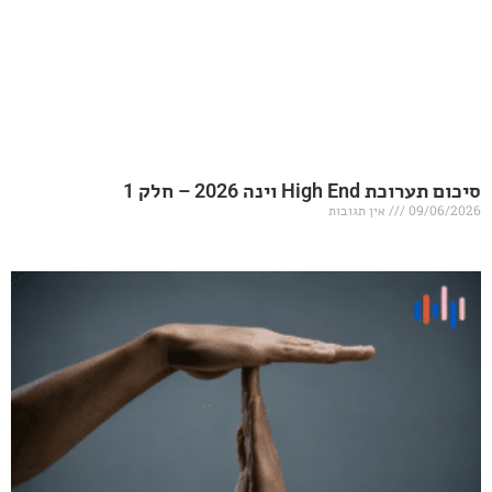
20 – חלק 1
אין תגובות