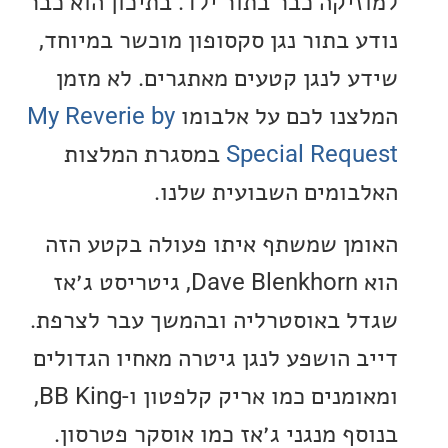
יקה כבר בתור ילד. בתיכון הוא כבר
 בתור נגן סקסופון מוכשר במיוחד,
 לנגן קטעים מאתגרים. לא מזמן
נו לכם על אלבומו
My Reverie by
Special Req
במסגרת המלצות
ומים השבועית שלנו.
ן שמשתף איתו פעולה בקטע הזה
הוא Dave Blenkhorn, גיטריסט ג׳אז
 באוסטרליה ובהמשך עבר לצרפת.
 הושפע לנגן גיטרה מאחיו הגדולים
ומאומנים כמו אריק קלפטון ו-BB King,
ף מנגני ג׳אז כמו אוסקר פטרסון.