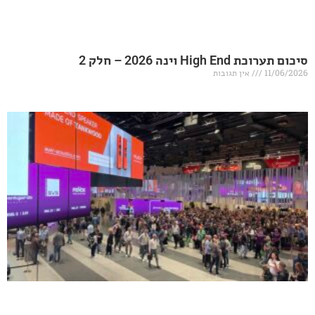
20 – חלק 2
אין תגובות