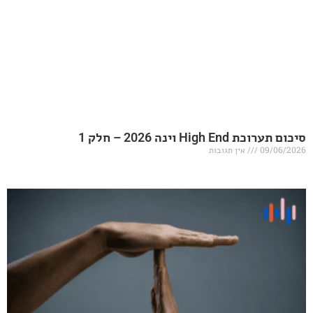
20 – חלק 1
אין תגובות