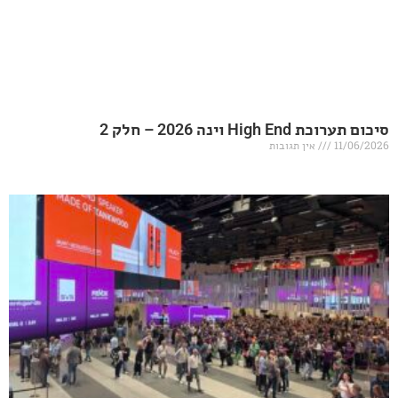
20 – חלק 2
אין תגובות