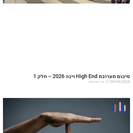
20 – חלק 1
אין תגובות