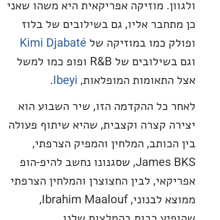
ון. מוזיקה אפריקאית היא משהו שאני
תחבר אליו, גם בשילובים של בלוז
ק כמו במוזיקה של
Kimi Djabaté
וגם בשילובים של R&B ופופ כמו למשל
התאומות המופלאות,
Ibeyi
.
 כל ההקדמה הזו, שיר השבוע הוא
ה קצרה וקצבית, שהיא שיתוף פעולה
הכותב, המלחין והמפיק הצרפתי,
James BKS, שסגנונו נחשב להיפ-הופ
קאי, לבין החצוצרן והמלחין הצרפתי
ממוצא לבנוני, Ibrahim Maalouf,
יע רבות בהמלצות שלנו.