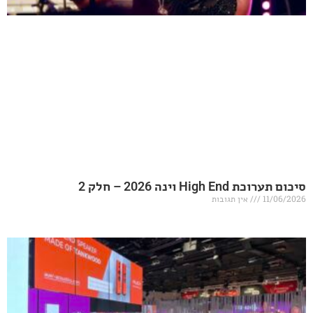
20 – חלק 2
אין תגובות