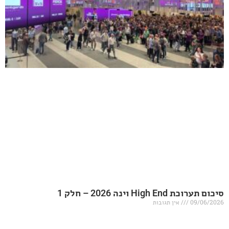
20 – חלק 1
אין תגובות